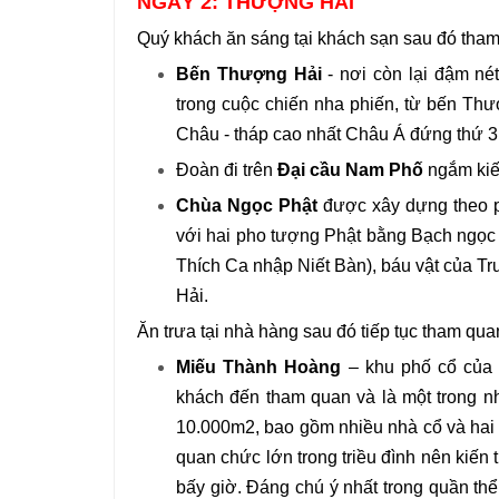
NGÀY 2: THƯỢNG HẢI
Quý khách ăn sáng tại khách sạn sau đó tham
Bến Thượng Hải
- nơi còn lại đậm nét
trong cuộc chiến nha phiến, từ bến T
Châu - tháp cao nhất Châu Á đứng thứ 3 
Đoàn đi trên
Đại cầu Nam Phố
ngắm kiến
Chùa Ngọc Phật
được xây dựng theo p
với hai pho tượng Phật bằng Bạch ngọc
Thích Ca nhập Niết Bàn), báu vật của T
Hải.
Ăn trưa tại nhà hàng sau đó tiếp tục tham qua
Miếu Thành Hoàng
– khu phố cổ của 
khách đến tham quan và là một trong n
10.000m2, bao gồm nhiều nhà cổ và hai 
quan chức lớn trong triều đình nên kiến
bấy giờ. Đáng chú ý nhất trong quần th