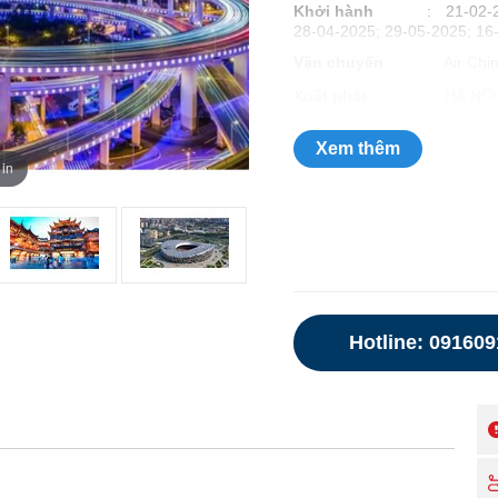
Khởi hành
: 21-02-2
28-04-2025; 29-05-2025; 16
Vận chuyển
: Air Chi
Xuất phát
: HÀ NỘI
Xem thêm
 in
Hotline: 09160