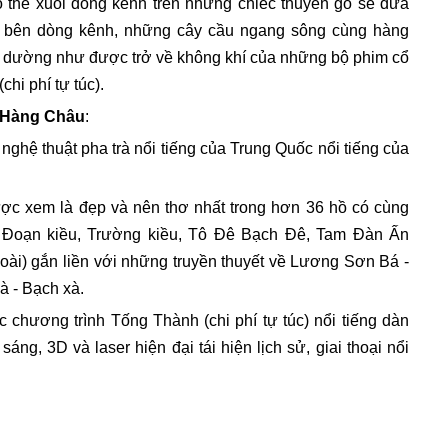
 thể xuôi dòng kênh trên những chiếc thuyền gỗ sẽ đưa
i bên dòng kênh, những cây cầu ngang sông cùng hàng
h dường như được trở về không khí của những bộ phim cổ
chi phí tự túc).
Hàng Châu
:
hệ thuật pha trà nổi tiếng của Trung Quốc nổi tiếng của
ợc xem là đẹp và nên thơ nhất trong hơn 36 hồ có cùng
 Đoạn kiều, Trường kiều, Tô Đê Bạch Đê, Tam Đàn Ấn
i) gắn liền với những truyền thuyết về Lương Sơn Bá -
xà - Bạch xà.
c chương trình Tống Thành (chi phí tự túc) nổi tiếng dàn
ng, 3D và laser hiện đại tái hiện lịch sử, giai thoại nổi