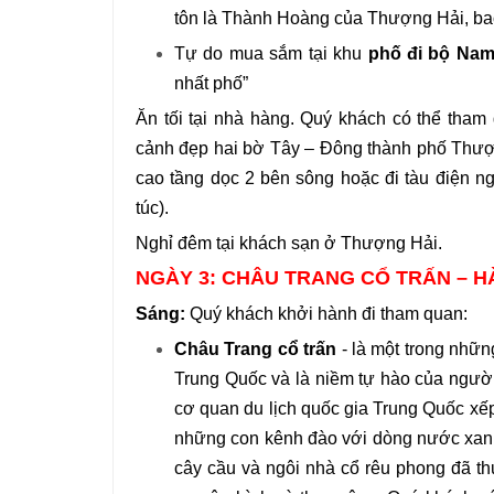
tôn là Thành Hoàng của Thượng Hải, b
Tự do mua sắm tại khu
phố đi bộ Nam
nhất phố”
Ăn tối tại nhà hàng. Quý khách có thể tha
cảnh đẹp hai bờ Tây – Đông thành phố Thượ
cao tầng dọc 2 bên sông hoặc đi tàu điện 
túc).
Nghỉ đêm tại khách sạn ở Thượng Hải.
NGÀY 3: CHÂU TRANG CỔ TRẤN – 
Sáng:
Quý khách khởi hành đi tham quan:
Châu Trang cổ trấn
- là một trong nhữn
Trung Quốc và là niềm tự hào của ngườ
cơ quan du lịch quốc gia Trung Quốc xế
những con kênh đào với dòng nước xanh
cây cầu và ngôi nhà cổ rêu phong đã t