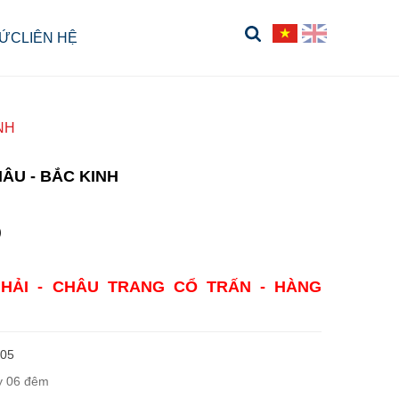
TỨC
LIÊN HỆ
NH
ÂU - BẮC KINH
Đ
 HẢI - CHÂU TRANG CỔ TRẤN - HÀNG
05
y 06 đêm