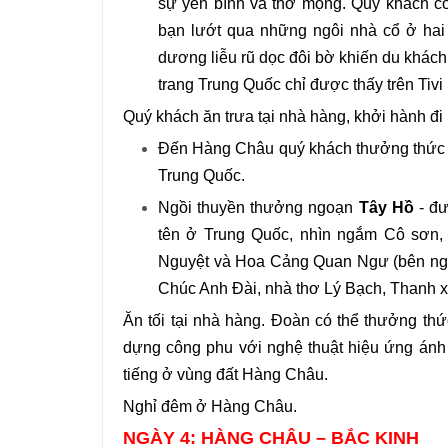
sự yên bình và thơ mộng. Quý khách có
bạn lướt qua những ngôi nhà cổ ở ha
dương liễu rũ dọc đôi bờ khiến du khác
trang Trung Quốc chỉ được thấy trên Tivi (
Quý khách ăn trưa tại nhà hàng, khởi hành đi
Đến Hàng Châu quý khách thưởng thức ng
Trung Quốc.
Ngồi thuyền thưởng ngoạn
Tây Hồ
- đư
tên ở Trung Quốc, nhìn ngắm Cô sơn,
Nguyệt và Hoa Cảng Quan Ngư (bên ngoà
Chúc Anh Đài, nhà thơ Lý Bạch, Thanh 
Ăn tối tại nhà hàng. Đoàn có thể thưởng thứ
dựng công phu với nghệ thuật hiệu ứng ánh sá
tiếng ở vùng đất Hàng Châu.
Nghỉ đêm ở Hàng Châu.
NGÀY 4: HÀNG CHÂU – BẮC KINH