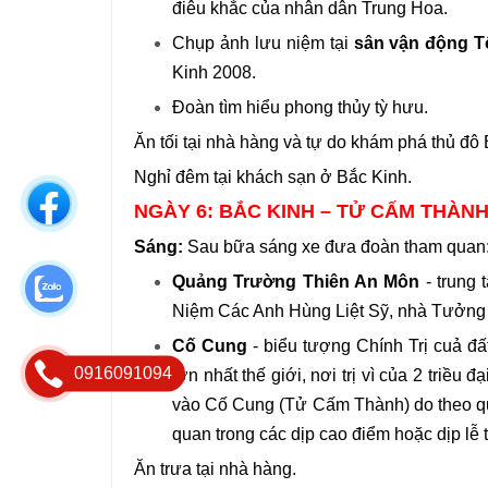
điêu khắc của nhân dân Trung Hoa.
Chụp ảnh lưu niệm tại
sân vận động T
Kinh 2008.
Đoàn tìm hiểu phong thủy tỳ hưu.
Ăn tối tại nhà hàng và tự do khám phá thủ đô
Nghỉ đêm tại khách sạn ở Bắc Kinh.
NGÀY 6: BẮC KINH – TỬ CẤM THÀN
Sáng:
Sau bữa sáng xe đưa đoàn tham quan
Quảng Trường Thiên An Môn
- trung 
Niệm Các Anh Hùng Liệt Sỹ, nhà Tưởng 
Cố Cung
- biểu tượng Chính Trị cuả đấ
0916091094
lớn nhất thế giới, nơi trị vì của 2 triều
vào Cố Cung (Tử Cấm Thành) do theo q
quan trong các dịp cao điểm hoặc dịp lễ
Ăn trưa tại nhà hàng.