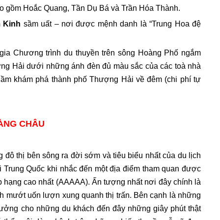
ao gồm Hoắc Quang, Tần Dụ Bá và Trần Hóa Thành.
 Kinh
sầm uất – nơi được mệnh danh là “Trung Hoa đệ
m gia Chương trình du thuyền trên sông Hoàng Phố ngắm
ng Hải dưới những ánh đèn đủ màu sắc của các toà nhà
ngầm khám phá thành phố Thượng Hải về đêm (chi phí tự
HÀNG CHÂU
g đô thị bên sông ra đời sớm và tiêu biểu nhất của du lịch
i Trung Quốc khi nhắc đến một địa điểm tham quan được
p hạng cao nhất (AAAAA). Ấn tượng nhất nơi đây chính là
 mướt uốn lượn xung quanh thị trấn. Bên cạnh là những
hưởng cho những du khách đến đây những giây phút thật