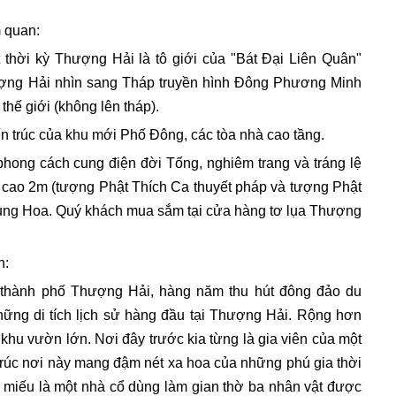
 quan:
 thời kỳ Thượng Hải là tô giới của "Bát Đại Liên Quân"
hượng Hải nhìn sang Tháp truyền hình Đông Phương Minh
thế giới (không lên tháp).
 trúc của khu mới Phố Đông, các tòa nhà cao tầng.
hong cách cung điện đời Tống, nghiêm trang và tráng lệ
 cao 2m (tượng Phật Thích Ca thuyết pháp và tượng Phật
rung Hoa. Quý khách mua sắm tại cửa hàng tơ lụa Thượng
n:
thành phố Thượng Hải, hàng năm thu hút đông đảo du
hững di tích lịch sử hàng đầu tại Thượng Hải. Rộng hơn
khu vườn lớn. Nơi đây trước kia từng là gia viên của một
 trúc nơi này mang đậm nét xa hoa của những phú gia thời
ể miếu là một nhà cổ dùng làm gian thờ ba nhân vật được