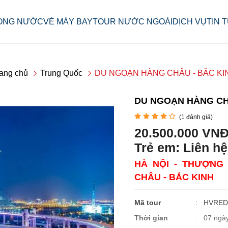
ONG NƯỚC
VÉ MÁY BAY
TOUR NƯỚC NGOÀI
DỊCH VỤ
TIN 
ang chủ
Trung Quốc
DU NGOẠN HÀNG CHÂU - BẮC KI
DU NGOẠN HÀNG CH
NEW
(
1
đánh giá)
20.500.000 VN
Trẻ em: Liên hệ
HÀ NỘI - THƯỢNG
CHÂU - BẮC KINH
Mã tour
: HVRED
Thời gian
: 07 ngà