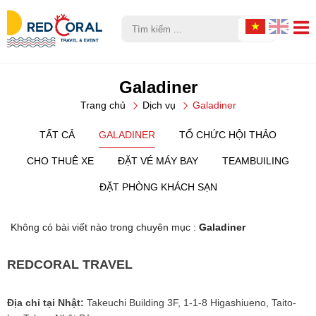
Galadiner
Trang chủ
Dịch vụ
Galadiner
TẤT CẢ
GALADINER
TỔ CHỨC HỘI THẢO
CHO THUÊ XE
ĐẶT VÉ MÁY BAY
TEAMBUILING
ĐẶT PHÒNG KHÁCH SẠN
Không có bài viết nào trong chuyên mục :
Galadiner
REDCORAL TRAVEL
Địa chỉ tại Nhật:
Takeuchi Building 3F, 1-1-8 Higashiueno, Taito-